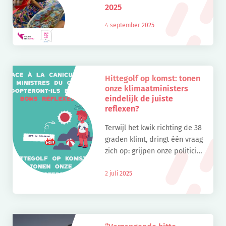
2025
4 september 2025
Hittegolf op komst: tonen
onze klimaatministers
eindelijk de juiste
reflexen?
Terwijl het kwik richting de 38
graden klimt, dringt één vraag
zich op: grijpen onze politici
eindelijk in om toekomstige
hittegolven te voorkomen?
2 juli 2025
België krijgt nu de kans om
zich […]