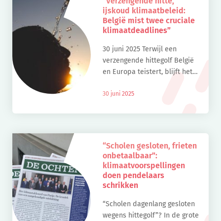
“Verzengende hitte,
ijskoud klimaatbeleid:
België mist twee cruciale
klimaatdeadlines”
30 juni 2025 Terwijl een
verzengende hittegolf België
en Europa teistert, blijft het
Belgische klimaatbeleid
gevaarlijk achterop. Op deze
30 juni 2025
symbolische dag laat België
twee belangrijke deadlines
links liggen: het dient […]
“Scholen gesloten, frieten
onbetaalbaar”:
klimaatvoorspellingen
doen pendelaars
schrikken
“Scholen dagenlang gesloten
wegens hittegolf”? In de grote