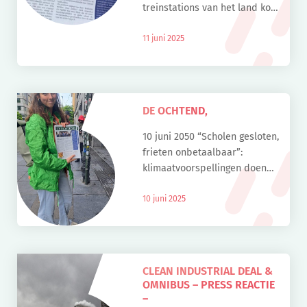
treinstations van het land kon
je gisteren de voorpagina’s
van de kranten morgen lezen.
11 juni 2025
De Klimaatcoalitie leest deze
nieuwsberichten ook 11 juni
[…]
DE OCHTEND,
10 juni 2050 “Scholen gesloten,
frieten onbetaalbaar”:
klimaatvoorspellingen doen
pendelaars schrikken
10 juni 2025
CLEAN INDUSTRIAL DEAL &
OMNIBUS – PRESS REACTIE
–