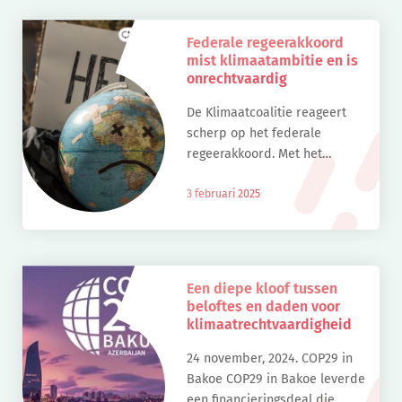
industrie. Maar […]
Federale regeerakkoord
mist klimaatambitie en is
onrechtvaardig
De Klimaatcoalitie reageert
scherp op het federale
regeerakkoord. Met het
afgesproken beleid zal België
zijn Europese doelstellingen
3 februari 2025
niet halen, geen uitvoering
geven aan de veroordeling in
de Klimaatzaak, en geen […]
Een diepe kloof tussen
beloftes en daden voor
klimaatrechtvaardigheid
24 november, 2024. COP29 in
Bakoe COP29 in Bakoe leverde
een financieringsdeal die