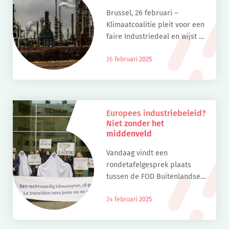
Brussel, 26 februari –
Klimaatcoalitie pleit voor een
faire Industriedeal en wijst de
Omnibus resoluut af De
Europese Commissie
26 februari 2025
lanceerde vandaag een
omvangrijk wetgevend pakket
met zowel de Clean Industrial
[…]
Europees industriebeleid?
Niet zonder het
middenveld
Vandaag vindt een
rondetafelgesprek plaats
tussen de FOD Buitenlandse
Zaken en Economie en een
reeks bedrijven. Doel? Het
24 februari 2025
bepalen van de krijtlijnen van
de toekomst van de Europese