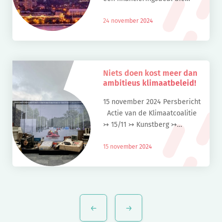
onvoldoende vertrouwen
herstelt. De Klimaatcoalitie
24 november 2024
reageert teleurgesteld op de
uitkomst. Het nieuwe doel
voor klimaatfinanciering blijft
ver […]
Niets doen kost meer dan
ambitieus klimaatbeleid!
15 november 2024 Persbericht
Actie van de Klimaatcoalitie
↣ 15/11 ↣ Kunstberg ↣
Brussel Terwijl de COP29 over
klimaatfinanciering in Bakoe
15 november 2024
plaatsvindt, benadrukt de
Klimaatcoalitie dat de kosten
van […]
Berichtennavigatie