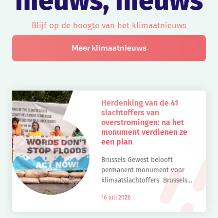
nieuws, nieuws
Blijf op de hoogte van het klimaatnieuws
Meer klimaatnieuws
Herdenking van de 41
slachtoffers van
overstromingen: na het
monument verdienen ze
een plan
Brussels Gewest belooft
permanent monument voor
klimaatslachtoffers Brussels
staatssecretaris Ans Persoons,
16 juli 2026
bevoegd voor Klimaat en
stadsvernieuwing, beloofde