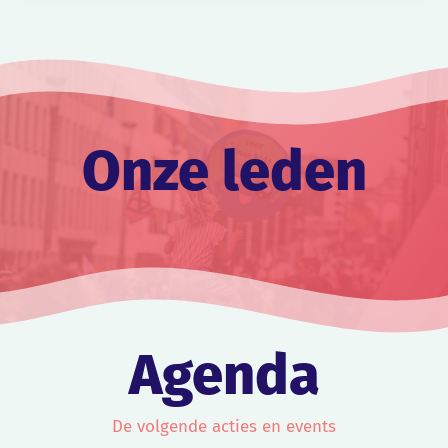
vanmiddag dat er een
permanent monument komt
om de slachtoffers van de
klimaatcrisis […]
Onze leden
Agenda
De volgende acties en events