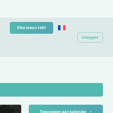
Elke steun telt!
Inloggen
Toevoegen aan kalender