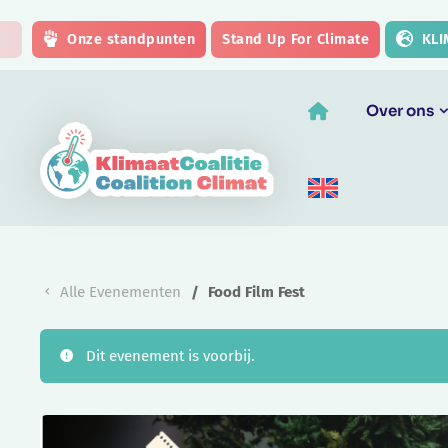
Skip to main content
Onze standpunten
Stand Up For Climate
KLI
Over ons
Alle Evenementen
Food Film Fest
Dit evenement is voorbij.