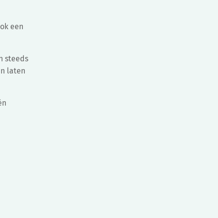
n
ook een
n steeds
n laten
én