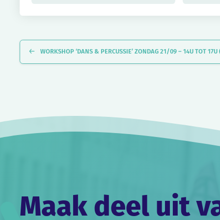
Evenement
Navigatie
WORKSHOP ‘DANS & PERCUSSIE’ ZONDAG 21/09 – 14U TOT 17U (
Maak deel uit v